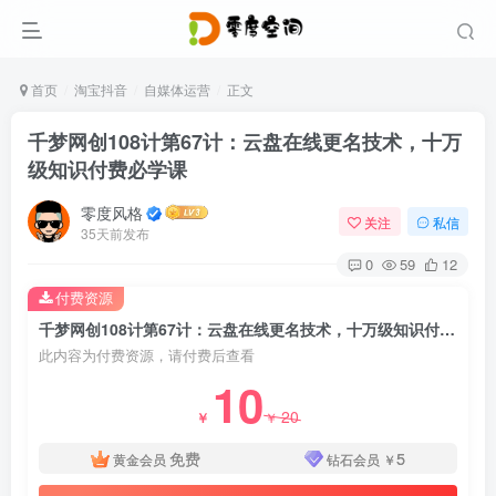
首页
淘宝抖音
自媒体运营
正文
千梦网创108计第67计：云盘在线更名技术，十万
级知识付费必学课
零度风格
关注
私信
35天前发布
0
59
12
付费资源
千梦网创108计第67计：云盘在线更名技术，十万级知识付费必学课
此内容为付费资源，请付费后查看
10
20
￥
￥
免费
5
黄金会员
钻石会员
￥