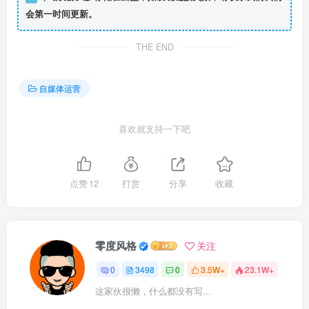
会第一时间更新。
THE END
自媒体运营
喜欢就支持一下吧
点赞
12
打赏
分享
收藏
零度风格
关注
0
3498
0
3.5W+
23.1W+
这家伙很懒，什么都没有写...