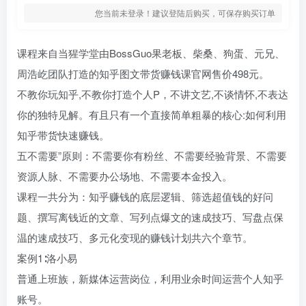
您当前未登录！建议登陆后购买，可保存购买订单
课程来自当猩学堂由BossGuo果老板、柴桑、狗蛋、元兄、
周浩屹团队打造的知乎图文带货赚钱课官网售价498元。
不教你玩知乎,不教你打造个人P，不讲文艺,不谈情怀,不表达
你的独特见解。有且只有一个直接简单粗暴的核心:如何利用
知乎带货快速赚钱。
五不需要”原则：不需要你有粉丝、不需要经验背景、不需要
资源人脉、不需要办公场地、不需要本金投入。
课程一共分为：知乎赚钱的底层逻辑、筛选超值钱的好问
题、撰写离钱近的文章、写列点爆文的速成技巧、写盘点保
温的速成技巧、多元化变现的赚钱计划共六个章节。
案例1∶洛小易
普通上班族，新媒体运营岗位，利用业余时间运营个人知乎
账号。