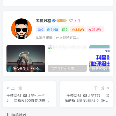
零度风格
关注
0
3498
0
3.5W+
23.2W+
这家伙很懒，什么都没有写...
为什么天使头上有个圈？
第三只眼的作用
上一篇
下一篇
千梦网创108计第七十五
千梦网创108计第77计：音
计：网易云300首签到技
乐解析流量变现站2.0（附最
术，淘宝挂机日入100+的小
新源码）
项目
相关推荐