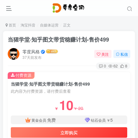
首页
淘宝抖音
自媒体运营
正文
当猩学堂·知乎图文带货稳赚计划-售价499
零度风格
关注
私信
37天前发布
0
62
8
付费资源
当猩学堂·知乎图文带货稳赚计划-售价499
此内容为付费资源，请付费后查看
10
20
￥
￥
免费
5
黄金会员
钻石会员
￥
立即购买