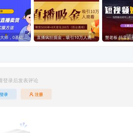
3天从小白到控盘大师，0基础系统学习抖音直播卖货 实现日出千单的实操方法
直播疯狂掘金，吸引10万人观看，带货5000单+8天变现280万（百业通用）
请登录后发表评论
登录
注册