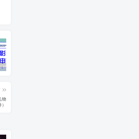
最新抖音影视号被评级申诉方法视频教程
惊天动地EP8_2021_VBOX双虚拟机单机版 win10可玩
孙悟空、猪悟能和沙悟净的真实身份
篇
礼物
件）