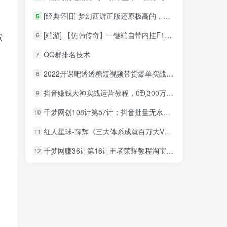
[经典怀旧] 梦幻西游正版还原极高的，有GM工具和新手攻略+教程文件
5
[端游] 【仿韩传奇】一键端自带内挂F12，武器精练、装备觉醒升华
6
取
QQ群排名技术
7
2022开课吧透透糖短视频带货爆单实战营，一部手机就能快速稳定变现！
8
抖音赚钱大神实战运营教程，0到300万实操全流程教学，抖音独家变现模式
9
千梦网创108计第57计：抖音批量无水印解析消重技术，十分钟搬运1000+
10
红人星球-薛辉《三大体系成就百万大V》7天线上直播课程
11
千梦网赚36计第16计王者荣耀教程淘宝无版权售卖，每天躺赚50~100
12