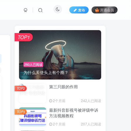
发布
开通会员
TOP1
293人已阅读
为什么天使头上有个圈？
第三只眼的作用
TOP2
2个月前
242人已阅读
最新抖音影视号被评级申诉
TOP3
方法视频教程
2个月前
207人已阅读