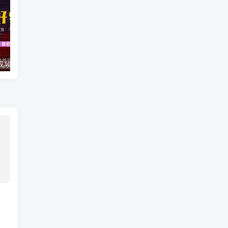
蟹老板·抖音短视频好物种草，超级适合新手，教你在抖音上快速变现
铖总直播带货思维课：你直播间人气暴涨的六大入口，价值百万引流术