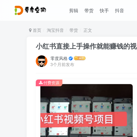
剪辑
带货
快手
抖音
首页
淘宝抖音
带货
正文
小红书直接上手操作就能赚钱的视
零度风格
3个月前发布
付费资源