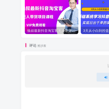
狼叔最新抖音淘宝客无人带货项目课程
评论
抢沙发