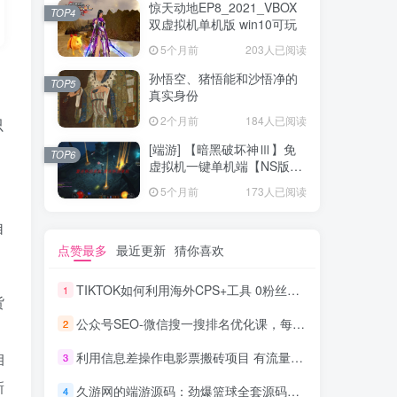
惊天动地EP8_2021_VBOX
TOP4
双虚拟机单机版 win10可玩
5个月前
203人已阅读
孙悟空、猪悟能和沙悟净的
TOP5
真实身份
2个月前
184人已阅读
只
[端游] 【暗黑破坏神Ⅲ】免
TOP6
虚拟机一键单机端【NS版
+PC版】
5个月前
173人已阅读
自
点赞最多
最近更新
猜你喜欢
TIKTOK如何利用海外CPS+工具 0粉丝轻松变现月入过万
1
货
公众号SEO-微信搜一搜排名优化课，每日被动精准引流上百
2
咱
利用信息差操作电影票搬砖项目 有流量即可轻松月赚1W+
3
新
久游网的端游源码：劲爆篮球全套源码资源
4