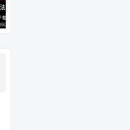
能玩法
千梦网创108计第77计：音乐解析流量变现站2.0（附最新源码）