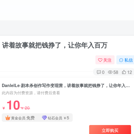
现营，讲着故事就把钱挣了，让你年入百万
关注
私信
0
58
12
DanlelLe·剧本杀创作写作变现营，讲着故事就把钱挣了，让你年入百万
此内容为付费资源，请付费后查看
10
20
￥
￥
免费
5
黄金会员
钻石会员
￥
立即购买