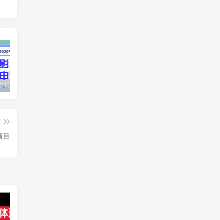
最新抖音影视号被评级申诉方法视频教程
惊天动地EP8_2021_VBOX双虚拟机单机版 win10可玩
孙悟空、猪悟能和沙悟净的真实身份
篇
项目