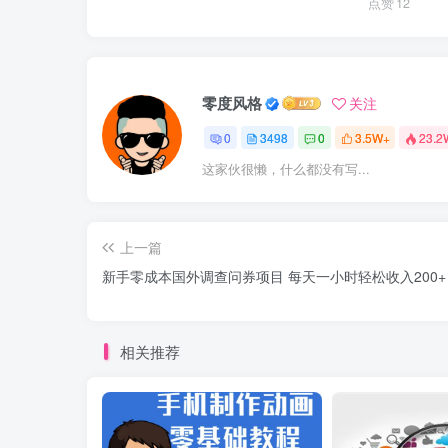
点赞
12
零度风格
关注
0
3498
0
3.5W+
23.2
这家伙很懒，什么都没有写...
上一篇
新手零成本国外调查问券项目 每天一小时轻松收入200+
相关推荐