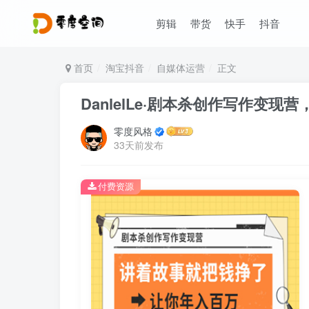
剪辑
带货
快手
抖音
首页
淘宝抖音
自媒体运营
正文
DanlelLe·剧本杀创作写作变
零度风格
33天前发布
付费资源