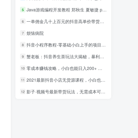
Java游戏编程开发教程 郑秋生 夏敏捷 pdf_游戏开发教程
5
一单佣金几十上百元的抖音高单价带货项目，核心套路月入几十万（共3节）
6
烦恼病院
7
抖音小程序教程-零基础小白上手的项目，当天做当天赚钱
8
蟹老板：抖音养生茶玩法大揭秘，暴利躺赚项目
9
零成本赚钱攻略，小白也能日入200+ 抖音项目大合集
10
2021最新抖音小店无货源课程，小白也能学会做抖店，轻松月入过万
11
影子·视频号最新带货玩法，无需成本可直接操作
12