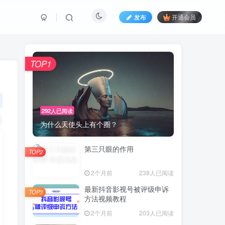
发布
开通会员
TOP1
292人已阅读
为什么天使头上有个圈？
第三只眼的作用
TOP2
2个月前
238人已阅读
最新抖音影视号被评级申诉
TOP3
方法视频教程
2个月前
203人已阅读