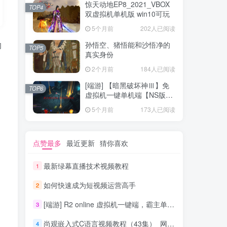
惊天动地EP8_2021_VBOX
TOP4
双虚拟机单机版 win10可玩
5个月前
202人已阅读
的
孙悟空、猪悟能和沙悟净的
TOP5
真实身份
2个月前
184人已阅读
[端游] 【暗黑破坏神Ⅲ】免
TOP6
虚拟机一键单机端【NS版
+PC版】
5个月前
173人已阅读
点赞最多
最近更新
猜你喜欢
最新绿幕直播技术视频教程
1
如何快速成为短视频运营高手
2
[端游] R2 online 虚拟机一键端，霸主单机版
3
尚观嵌入式C语言视频教程（43集）_网络营销教程
4