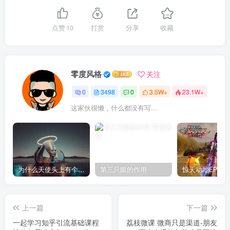
点赞
10
打赏
分享
收藏
零度风格
关注
0
3498
0
3.5W+
23.1W+
这家伙很懒，什么都没有写...
为什么天使头上有个圈？
第三只眼的作用
上一篇
下一篇
一起学习知乎引流基础课程
荔枝微课 微商只是渠道-朋友