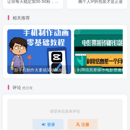
让你每天稳定加30-50粉，0
圈个人IP的包装才是正途
基础小白也可以操作
相关推荐
一部手机制作夫妻搞笑动画短视频教程，零基础也能快速上手
利
评论
抢沙发
请登录后发表评论
登录
注册