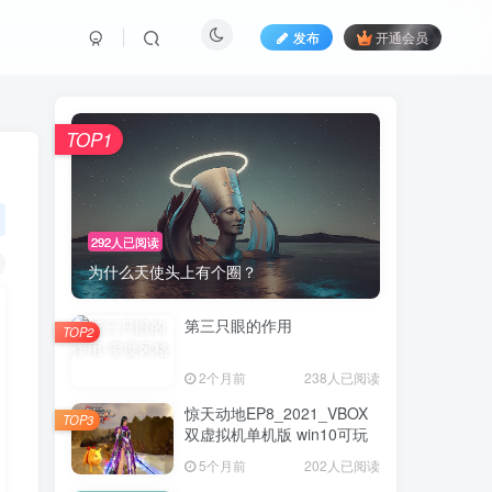
发布
开通会员
TOP1
292人已阅读
为什么天使头上有个圈？
第三只眼的作用
TOP2
2个月前
238人已阅读
惊天动地EP8_2021_VBOX
TOP3
双虚拟机单机版 win10可玩
5个月前
202人已阅读