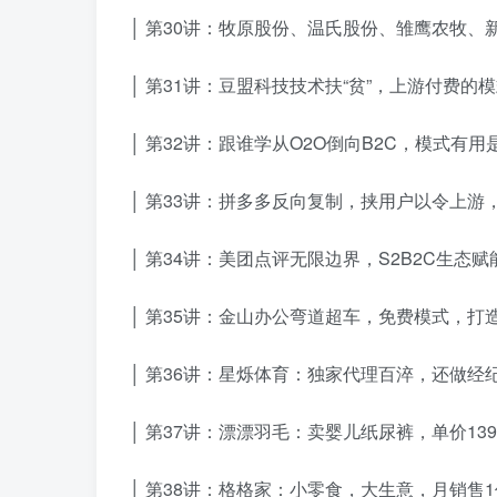
│ 第30讲：牧原股份、温氏股份、雏鹰农牧、
│ 第31讲：豆盟科技技术扶“贫”，上游付费的模式
│ 第32讲：跟谁学从O2O倒向B2C，模式有用
│ 第33讲：拼多多反向复制，挟用户以令上游，2
│ 第34讲：美团点评无限边界，S2B2C生态赋
│ 第35讲：金山办公弯道超车，免费模式，打造
│ 第36讲：星烁体育：独家代理百淬，还做经纪
│ 第37讲：漂漂羽毛：卖婴儿纸尿裤，单价13
│ 第38讲：格格家：小零食，大生意，月销售1亿