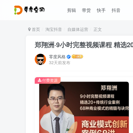
剪辑
带货
快手
抖音
首页
淘宝抖音
自媒体运营
正文
郑翔洲·9小时完整视频课程 精选2
零度风格
32天前发布
付费资源