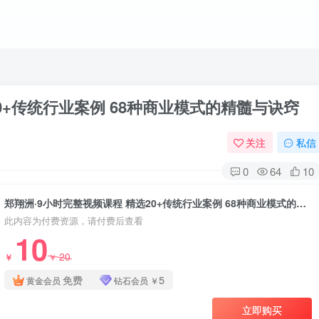
0+传统行业案例 68种商业模式的精髓与诀窍
关注
私信
0
64
10
郑翔洲·9小时完整视频课程 精选20+传统行业案例 68种商业模式的精髓与诀窍
此内容为付费资源，请付费后查看
10
20
￥
￥
免费
5
黄金会员
钻石会员
￥
立即购买