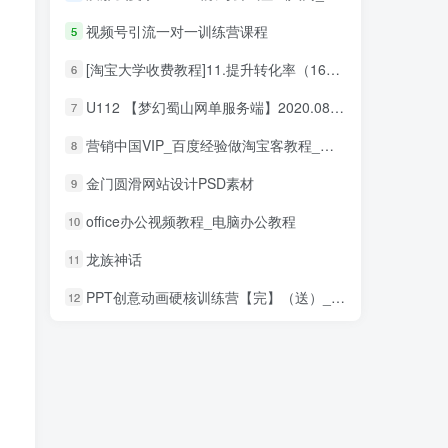
视频号引流一对一训练营课程
5
[淘宝大学收费教程]11.提升转化率（16节）_电商运营教程
6
U112 【梦幻蜀山网单服务端】2020.08月末最新网页游戏一键安装客户端修复版
7
营销中国VIP_百度经验做淘宝客教程_网赚教程
8
金门圆滑网站设计PSD素材
9
office办公视频教程_电脑办公教程
10
龙族神话
11
PPT创意动画硬核训练营【完】（送）_电脑办公教程
12