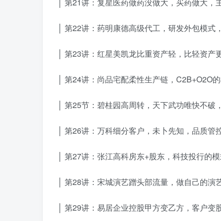
│ 第21讲：复星医药做药没做大，买药做大，主
│ 第22讲：药明康德高级代工，研发外包模式，
│ 第23讲：红星美凯龙比重资产轻，比轻资产更
│ 第24讲：尚品宅配柔性生产链，C2B+O2O的
│ 第25节：碧桂园高周转，天下武功唯快不破
│ 第26讲：万科细分客户，未卜先知，品质管控
│ 第27讲：张江高科房东+股东，科技投行的模
│ 第28讲：宋城演艺蹭头部流量，做自己的演艺，
│ 第29讲：易居企业控股甲方变乙方，客户变