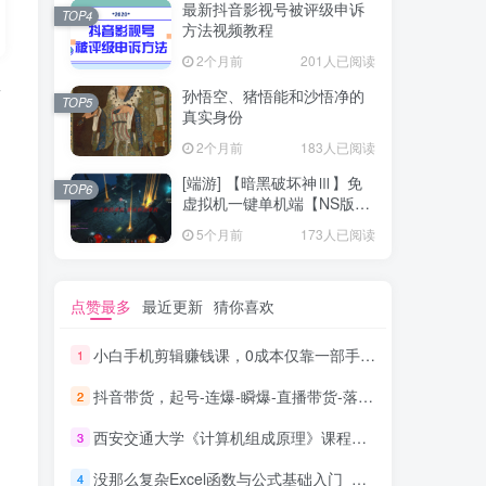
最新抖音影视号被评级申诉
TOP4
方法视频教程
2个月前
201人已阅读
商
孙悟空、猪悟能和沙悟净的
TOP5
真实身份
2个月前
183人已阅读
[端游] 【暗黑破坏神Ⅲ】免
TOP6
虚拟机一键单机端【NS版
+PC版】
5个月前
173人已阅读
点赞最多
最近更新
猜你喜欢
小白手机剪辑赚钱课，0成本仅靠一部手机，拍摄剪辑短视频年收入60万+
1
抖音带货，起号-连爆-瞬爆-直播带货-落地实操课程（价值1980元）
2
西安交通大学《计算机组成原理》课程视频（54讲）_电脑办公教程
3
没那么复杂Excel函数与公式基础入门_电脑办公教程
4