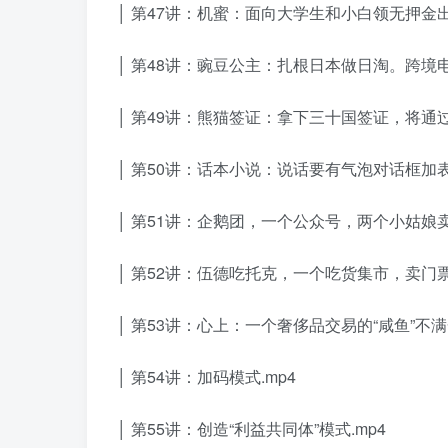
│ 第47讲：机蜜：面向大学生和小白领无押金出租
│ 第48讲：豌豆公主：扎根日本做日淘。跨境电
│ 第49讲：熊猫签证：拿下三十国签证，将通过
│ 第50讲：话本小说：说话要有气泡对话框加
│ 第51讲：企鹅团，一个公众号，两个小姑娘卖了
│ 第52讲：伍德吃托克，一个吃货集市，卖门票
│ 第53讲：心上：一个奢侈品交易的“咸鱼”不满
│ 第54讲：加码模式.mp4
│ 第55讲：创造“利益共同体”模式.mp4