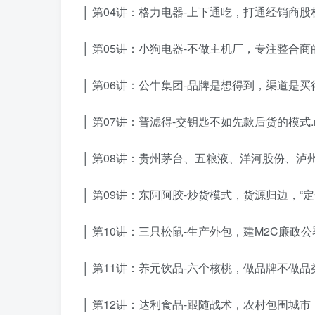
│ 第04讲：格力电器-上下通吃，打通经销商股
│ 第05讲：小狗电器-不做主机厂，专注整合商的
│ 第06讲：公牛集团-品牌是想得到，渠道是买
│ 第07讲：普滤得-交钥匙不如先款后货的模式.
│ 第08讲：贵州茅台、五粮液、洋河股份、泸
│ 第09讲：东阿阿胶-炒货模式，货源归边，“定
│ 第10讲：三只松鼠-生产外包，建M2C廉政
│ 第11讲：养元饮品-六个核桃，做品牌不做品
│ 第12讲：达利食品-跟随战术，农村包围城市，