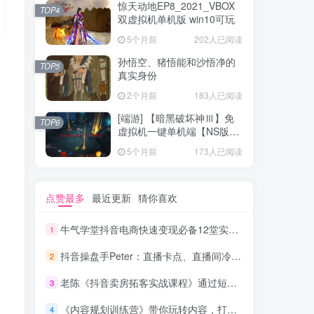
惊天动地EP8_2021_VBOX
TOP4
双虚拟机单机版 win10可玩
5个月前
202人已阅读
孙悟空、猪悟能和沙悟净的
TOP5
真实身份
2个月前
183人已阅读
[端游] 【暗黑破坏神Ⅲ】免
TOP6
虚拟机一键单机端【NS版
+PC版】
5个月前
173人已阅读
点赞最多
最近更新
猜你喜欢
牛气学堂抖音电商快速变现必备12堂实战课
1
抖音操盘手Peter：直播卡点、直播间冷启动分享
2
老陈《抖音卖房拓客实战课程》通过短视频引流拓客
3
《内容规划训练营》带你玩转内容，打造爆文，自媒体人必看
4