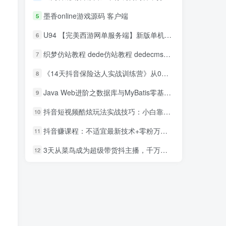
墨香online游戏源码 客户端
5
U94 【完美西游网单服务端】新版单机一键安装游戏客户端带GM管理工具[附安装搭建教程]
6
织梦仿站教程 dede仿站教程 dedecms仿站教程
7
《14天抖音保险达人实战训练营》从0开始-搭建账号-拍摄剪辑-获客到打造爆款
8
Java Web进阶之数据库与MyBatis零基础入门到精通视频教程
9
抖音短视频酷炫玩法实战技巧：小白靠搬运也能月入1万到10万(6节视频)
10
抖音赚课程：不适宜最新技术+零粉万人直播间卡广场轻松带货
11
3天从菜鸟成为超级带货抖主播，千万级抖主播培育方案（价值980元）
12