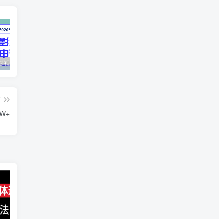
最新抖音影视号被评级申诉方法视频教程
惊天动地EP8_2021_VBOX双虚拟机单机版 win10可玩
孙悟空、猪悟能和沙悟净的真实身份
篇
W+