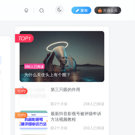
发布
开通会员
TOP1
292人已阅读
为什么天使头上有个圈？
第三只眼的作用
TOP2
2个月前
238人已阅读
最新抖音影视号被评级申诉
TOP3
方法视频教程
2个月前
202人已阅读