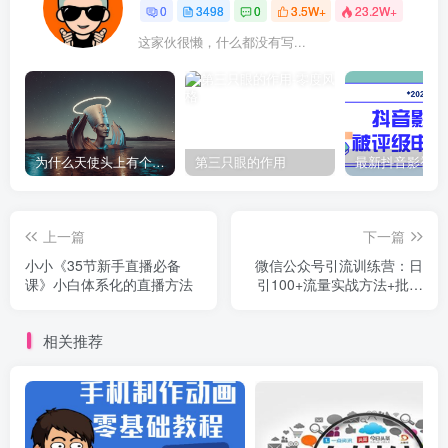
0
3498
0
3.5W+
23.2W+
这家伙很懒，什么都没有写...
为什么天使头上有个圈？
第三只眼的作用
上一篇
下一篇
小小《35节新手直播必备
微信公众号引流训练营：日
课》小白体系化的直播方法
引100+流量实战方法+批量
霸屏秘笈+排名置顶黑科技
相关推荐