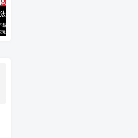
能玩法
千梦网创108计第77计：音乐解析流量变现站2.0（附最新源码）