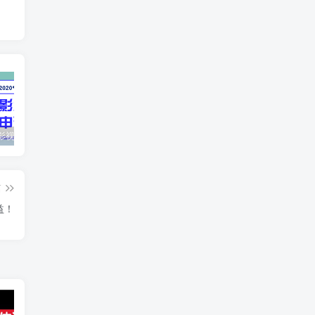
最新抖音影视号被评级申诉方法视频教程
惊天动地EP8_2021_VBOX双虚拟机单机版 win10可玩
孙悟空、猪悟能和沙悟净的真实身份
篇
益！