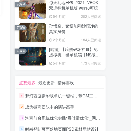
惊天动地EP8_2021_VBOX
TOP4
双虚拟机单机版 win10可玩
5个月前
202人已阅读
孙悟空、猪悟能和沙悟净的
TOP5
真实身份
2个月前
184人已阅读
[端游] 【暗黑破坏神Ⅲ】免
TOP6
虚拟机一键单机端【NS版
+PC版】
5个月前
173人已阅读
点赞最多
最近更新
猜你喜欢
梦幻西游豪华版单机一键端，带GM工具，玩法丰富，功能齐全
1
成为微商团队中的演讲高手
2
淘宝前台系统优化实践“吞吐量优化”_网络营销教程
3
时尚登陆页面落地页面PSD素材网站设计
4