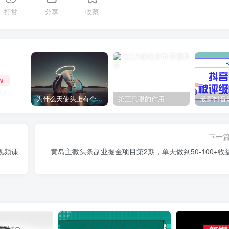
打赏
分享
收藏
W+
为什么天使头上有个圈？
第三只眼的作用
下一
视频课
黄岛主微头条副业掘金项目第2期，单天做到50-100+收