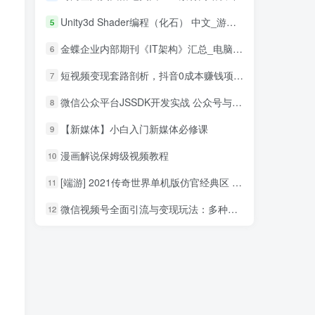
Unity3d Shader编程（化石） 中文_游戏开发教程
5
金蝶企业内部期刊《IT架构》汇总_电脑办公教程
6
短视频变现套路剖析，抖音0成本赚钱项目玩法，日入500+独家揭秘（共2节视频）
7
微信公众平台JSSDK开发实战 公众号与HTML5混合模式揭秘_新媒体运营教程
8
【新媒体】小白入门新媒体必修课
9
漫画解说保姆级视频教程
10
[端游] 2021传奇世界单机版仿官经典区 单机PC传世 可单机局域网
11
微信视频号全面引流与变现玩法：多种盈利模式月入过万
12