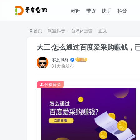
剪辑
带货
快手
抖音
首页
淘宝抖音
自媒体运营
正文
大王·怎么通过百度爱采购赚钱，已
零度风格
31天前发布
付费资源