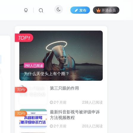
发布
开通会员
TOP1
292人已阅读
为什么天使头上有个圈？
第三只眼的作用
TOP2
2个月前
238人已阅读
最新抖音影视号被评级申诉
TOP3
方法视频教程
2个月前
203人已阅读