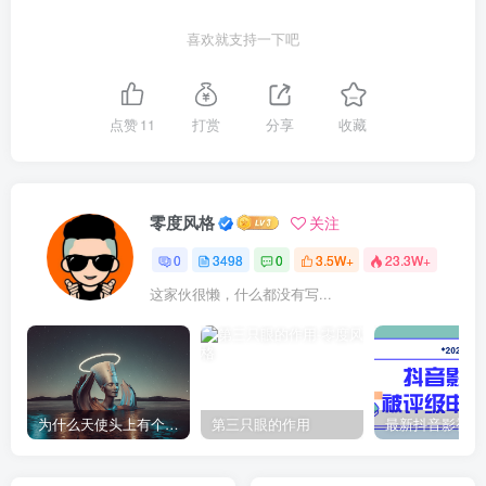
喜欢就支持一下吧
点赞
11
打赏
分享
收藏
零度风格
关注
0
3498
0
3.5W+
23.3W+
这家伙很懒，什么都没有写...
为什么天使头上有个圈？
第三只眼的作用