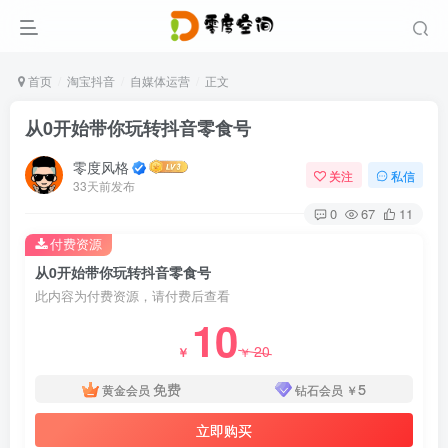
首页
淘宝抖音
自媒体运营
正文
从0开始带你玩转抖音零食号
零度风格
关注
私信
33天前发布
0
67
11
付费资源
从0开始带你玩转抖音零食号
此内容为付费资源，请付费后查看
10
20
￥
￥
免费
5
黄金会员
钻石会员
￥
立即购买