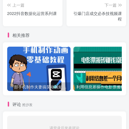
上一篇
下一篇
2022抖音数据化运营系列课
引爆门店成交必杀技视频课
程
相关推荐
一部手机制作夫妻搞笑动画短视频教程，零基础也能快速上手
利
评论
抢沙发
请登录后发表评论