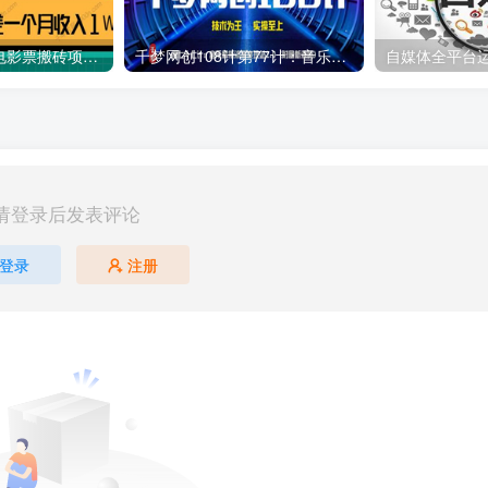
利用信息差操作电影票搬砖项目 有流量即可轻松月赚1W+
千梦网创108计第77计：音乐解析流量变现站2.0（附最新源码）
自媒体全平台
请登录后发表评论
登录
注册