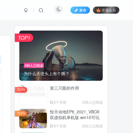
发布
开通会员
TOP1
292人已阅读
为什么天使头上有个圈？
第三只眼的作用
TOP2
2个月前
236人已阅读
惊天动地EP8_2021_VBOX
TOP3
双虚拟机单机版 win10可玩
5个月前
202人已阅读