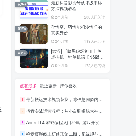
最新抖音影视号被评级申诉
TOP4
方法视频教程
2个月前
200人已阅读
孙悟空、猪悟能和沙悟净的
TOP5
真实身份
2个月前
183人已阅读
[端游] 【暗黑破坏神Ⅲ】免
TOP6
虚拟机一键单机端【NS版
+PC版】
5个月前
173人已阅读
点赞最多
最近更新
猜你喜欢
最新搬运技术视频替换，陈佳慧同款内录，轻松过搬运检测轻松上热门！
1
至
抖音实战运营教程：从小白到赚钱大神，斗音矩阵800W+经验，毫无保留分享
2
Android 4 游戏编程入门经典_游戏开发教程
3
禅意摄影线上研修班第二期，系统规范的摄影名家课程，非碎片式网上趣味小技巧
4