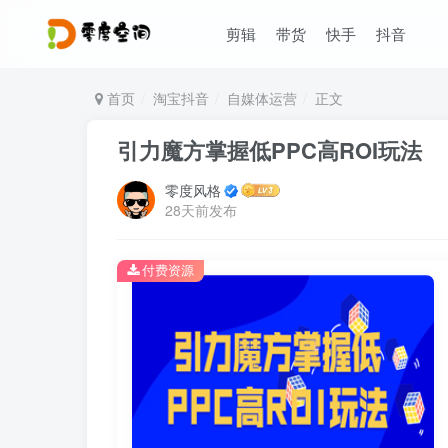
剪辑
带货
快手
抖音
首页
淘宝抖音
自媒体运营
正文
引力魔方掌握低PPC高ROI玩法
零度风格
28天前发布
付费资源