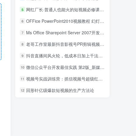
网红厂长·普通人也能火的短视频必修课，手把手带你做热门视频
5
OFFice PowerPoint2010视频教程 幻灯片制作教程_电脑办公教程
6
Ms Office Sharepoint Server 2007开发系列视频_电脑办公教程
7
老哥工作室最新抖音影视号PR剪辑视频讲解（附搬运模板+素材）
8
抖音直播间风火轮，低成本日加上千法，暴力微信引流技术
9
微信公众平台开发最佳实践 第2版_新媒体运营教程
10
视频号实战训练营：抓信视频号超级红利和流量打造爆款，疯狂出单暴力变现
11
回形针亿级爆款短视频的生产方法论
12