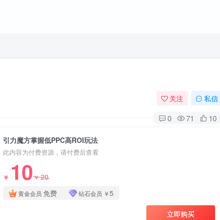
关注
私信
0
71
10
引力魔方掌握低PPC高ROI玩法
此内容为付费资源，请付费后查看
10
20
￥
￥
免费
5
黄金会员
钻石会员
￥
立即购买