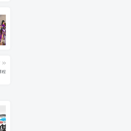
惊天动地EP8_2021_VBOX双虚拟机单机版 win10可玩
最新抖音影视号被评级申诉方法视频教程
孙悟空、猪悟能和沙悟净的真实身份
篇
课程