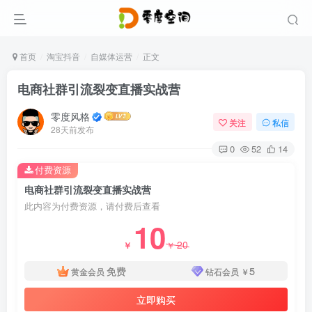
首页
淘宝抖音
自媒体运营
正文
电商社群引流裂变直播实战营
零度风格
关注
私信
28天前发布
0
52
14
付费资源
电商社群引流裂变直播实战营
此内容为付费资源，请付费后查看
10
20
￥
￥
免费
5
黄金会员
钻石会员
￥
立即购买