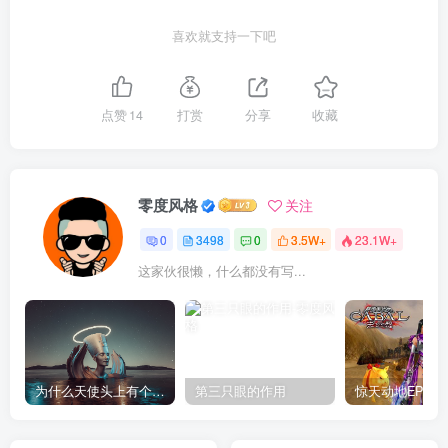
喜欢就支持一下吧
点赞
14
打赏
分享
收藏
零度风格
关注
0
3498
0
3.5W+
23.1W+
这家伙很懒，什么都没有写...
为什么天使头上有个圈？
第三只眼的作用