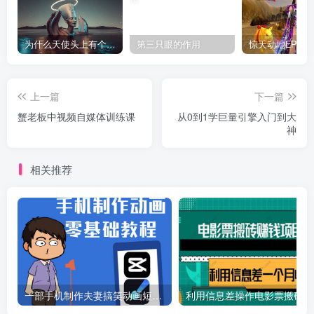
为什么天使头上有个圈？
第三只眼的作用
上一篇
下一篇
蟹老板中视频自媒体训练课
从0到1学巨量引擎入门到大
神
相关推荐
一部手机制作夫妻搞笑动画短视频教程，零基础也能快速上手
利