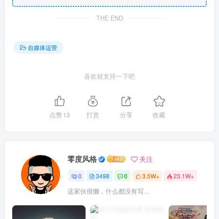
THE END
自媒体运营
喜欢就支持一下吧
点赞
13
打赏
分享
收藏
零度风格
关注
0
3498
0
3.5W+
23.1W+
这家伙很懒，什么都没有写...