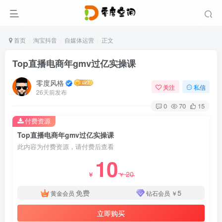
首页
淘宝抖音
自媒体运营
正文
Top直播电商年gmv过亿实操课
零度风格
关注
私信
26天前发布
0
70
15
付费资源
Top直播电商年gmv过亿实操课
此内容为付费资源，请付费后查看
10
20
￥
￥
免费
5
黄金会员
钻石会员
￥
立即购买