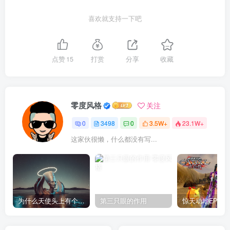
喜欢就支持一下吧
点赞
15
打赏
分享
收藏
零度风格
关注
0
3498
0
3.5W+
23.1W+
这家伙很懒，什么都没有写...
为什么天使头上有个圈？
第三只眼的作用