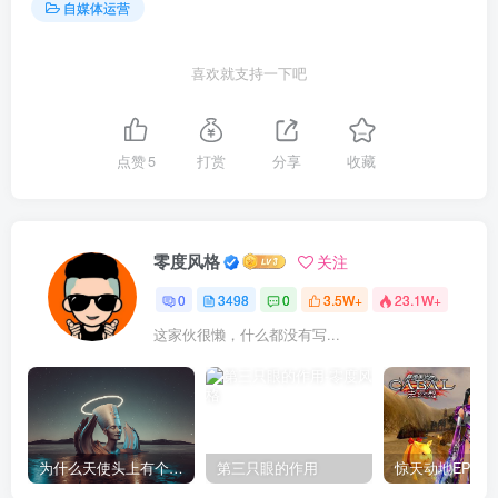
自媒体运营
喜欢就支持一下吧
点赞
5
打赏
分享
收藏
零度风格
关注
0
3498
0
3.5W+
23.1W+
这家伙很懒，什么都没有写...
为什么天使头上有个圈？
第三只眼的作用