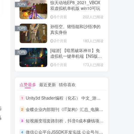
惊天动地EP8_2021_VBOX
TOP4
双虚拟机单机版 win10可玩
5个月前
202人已阅读
孙悟空、猪悟能和沙悟净的
TOP5
真实身份
2个月前
183人已阅读
[端游] 【暗黑破坏神Ⅲ】免
TOP6
虚拟机一键单机端【NS版
+PC版】
5个月前
173人已阅读
点赞最多
最近更新
猜你喜欢
Unity3d Shader编程（化石） 中文_游戏开发教程
1
选
金蝶企业内部期刊《IT架构》汇总_电脑办公教程
2
迅
短视频变现套路剖析，抖音0成本赚钱项目玩法，日入500+独家揭秘（共2节视频）
3
微信公众平台JSSDK开发实战 公众号与HTML5混合模式揭秘_新媒体运营教程
4