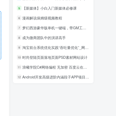
【新媒体】小白入门新媒体必修课
5
漫画解说保姆级视频教程
6
梦幻西游豪华版单机一键端，带GM工具，玩法丰富，功能齐全
7
成为微商团队中的演讲高手
8
淘宝前台系统优化实践“吞吐量优化”_网络营销教程
9
时尚登陆页面落地页面PSD素材网站设计
10
浪曦学院C#网络编程 无加密 百度云在线观看 免费分享
11
Android开发高级进阶内涵段子APP项目实战视频教程
12