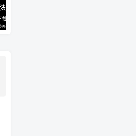
能玩法
千梦网创108计第77计：音乐解析流量变现站2.0（附最新源码）