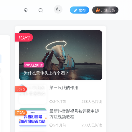
发布
开通会员
TOP1
292人已阅读
为什么天使头上有个圈？
第三只眼的作用
TOP2
2个月前
238人已阅读
最新抖音影视号被评级申诉
TOP3
方法视频教程
2个月前
203人已阅读