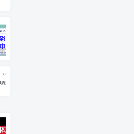
最新抖音影视号被评级申诉方法视频教程
惊天动地EP8_2021_VBOX双虚拟机单机版 win10可玩
孙悟空、猪悟能和沙悟净的真实身份
篇
频课