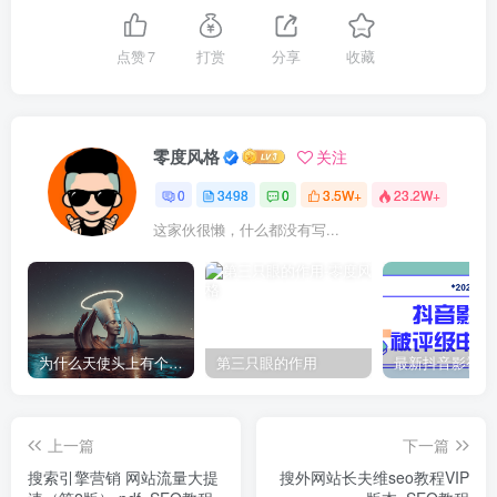
点赞
7
打赏
分享
收藏
零度风格
关注
0
3498
0
3.5W+
23.2W+
这家伙很懒，什么都没有写...
为什么天使头上有个圈？
第三只眼的作用
上一篇
下一篇
搜索引擎营销 网站流量大提
搜外网站长夫维seo教程VIP