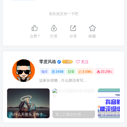
喜欢就支持一下吧
点赞
7
打赏
分享
收藏
零度风格
关注
0
3498
0
3.5W+
23.2W+
这家伙很懒，什么都没有写...
为什么天使头上有个圈？
第三只眼的作用