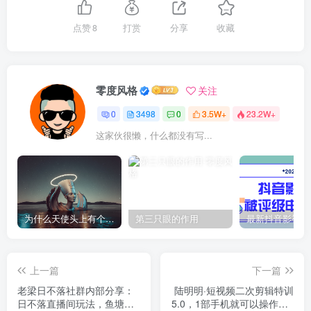
点赞
8
打赏
分享
收藏
零度风格
关注
0
3498
0
3.5W+
23.2W+
这家伙很懒，什么都没有写...
为什么天使头上有个圈？
第三只眼的作用
上一篇
下一篇
老梁日不落社群内部分享：
陆明明·短视频二次剪辑特训
日不落直播间玩法，鱼塘起
5.0，1部手机就可以操作，0