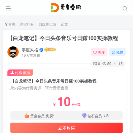
首页
淘宝抖音
自媒体运营
正文
【白龙笔记】今日头条音乐号日赚100实操教程
零度风格
关注
私信
19天前发布
0
89
15
付费资源
【白龙笔记】今日头条音乐号日赚100实操教程
此内容为付费资源，请付费后查看
10
20
￥
￥
免费
5
黄金会员
钻石会员
￥
立即购买