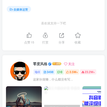
自媒体运营
喜欢就支持一下吧
点赞
15
打赏
分享
收藏
零度风格
关注
0
3498
0
3.5W+
23.2W+
这家伙很懒，什么都没有写...