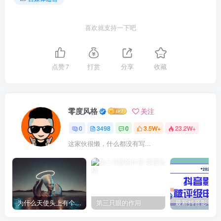
喜欢就支持一下吧
点赞
7
打赏
分享
收藏
零度风格
关注
0
3498
0
3.5W+
23.2W+
这家伙很懒，什么都没有写...
为什么天使头上有个圈？
第三只眼的作用