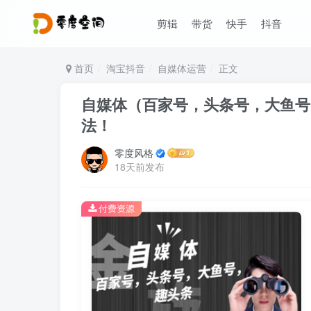
剪辑
带货
快手
抖音
首页
淘宝抖音
自媒体运营
正文
自媒体（百家号，头条号，大鱼号
法！
零度风格
18天前发布
付费资源