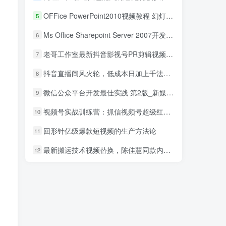
OFFice PowerPoint2010视频教程 幻灯片制作教程_电脑办公教程
5
Ms Office Sharepoint Server 2007开发系列视频_电脑办公教程
6
老哥工作室最新抖音影视号PR剪辑视频讲解（附搬运模板+素材）
7
抖音直播间风火轮，低成本日加上千法，暴力微信引流技术
8
微信公众平台开发最佳实践 第2版_新媒体运营教程
9
视频号实战训练营：抓信视频号超级红利和流量打造爆款，疯狂出单暴力变现
10
回形针亿级爆款短视频的生产方法论
11
最新搬运技术视频替换，陈佳慧同款内录，轻松过搬运检测轻松上热门！
12