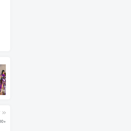
惊天动地EP8_2021_VBOX双虚拟机单机版 win10可玩
最新抖音影视号被评级申诉方法视频教程
孙悟空、猪悟能和沙悟净的真实身份
篇
0+