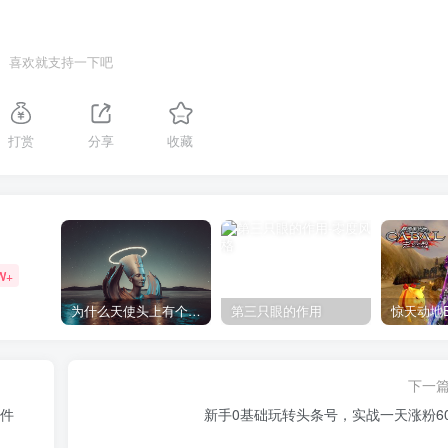
喜欢就支持一下吧
打赏
分享
收藏
W+
为什么天使头上有个圈？
第三只眼的作用
下一
软件
新手0基础玩转头条号，实战一天涨粉60