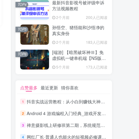
最新抖音影视号被评级申诉
TOP4
方法视频教程
2个月前
200人已阅读
孙悟空、猪悟能和沙悟净的
TOP5
真实身份
2个月前
183人已阅读
[端游] 【暗黑破坏神Ⅲ】免
TOP6
虚拟机一键单机端【NS版
+PC版】
5个月前
173人已阅读
点赞最多
最近更新
猜你喜欢
抖音实战运营教程：从小白到赚钱大神，斗音矩阵800W+经验，毫无保留分享
1
Android 4 游戏编程入门经典_游戏开发教程
2
禅意摄影线上研修班第二期，系统规范的摄影名家课程，非碎片式网上趣味小技巧
3
网红厂长·普通人也能火的短视频必修课，手把手带你做热门视频
4