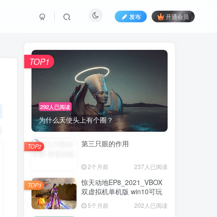
发布
开通会员
TOP1
292人已阅读
为什么天使头上有个圈？
第三只眼的作用
TOP2
2个月前
237人已阅读
惊天动地EP8_2021_VBOX
TOP3
双虚拟机单机版 win10可玩
5个月前
202人已阅读