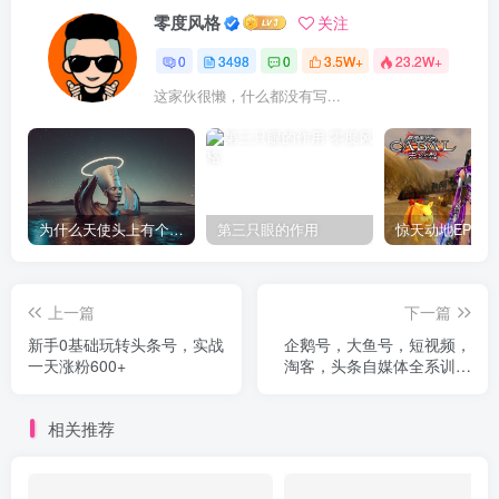
零度风格
关注
0
3498
0
3.5W+
23.2W+
这家伙很懒，什么都没有写...
为什么天使头上有个圈？
第三只眼的作用
上一篇
下一篇
新手0基础玩转头条号，实战
企鹅号，大鱼号，短视频，
一天涨粉600+
淘客，头条自媒体全系训练
营
相关推荐