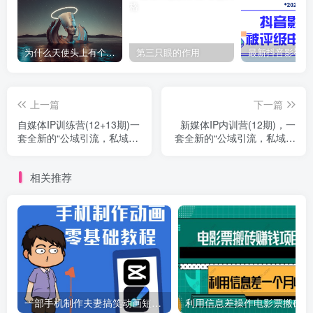
为什么天使头上有个圈？
第三只眼的作用
上一篇
下一篇
自媒体IP训练营(12+13期)一
新媒体IP内训营(12期)，一
套全新的“公域引流，私域成
套全新的“公域引流，私域成
交”IP打法
交”IP打法，直接带走
相关推荐
一部手机制作夫妻搞笑动画短视频教程，零基础也能快速上手
利