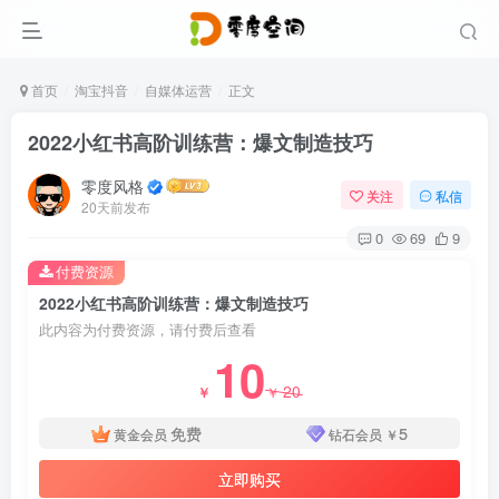
首页
淘宝抖音
自媒体运营
正文
2022小红书高阶训练营：爆文制造技巧
零度风格
关注
私信
20天前发布
0
69
9
付费资源
2022小红书高阶训练营：爆文制造技巧
此内容为付费资源，请付费后查看
10
20
￥
￥
免费
5
黄金会员
钻石会员
￥
立即购买