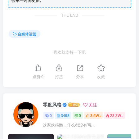
会第一时间更新。
THE END
自媒体运营
喜欢就支持一下吧
点赞
9
打赏
分享
收藏
零度风格
关注
0
3498
0
3.5W+
23.3W+
这家伙很懒，什么都没有写...