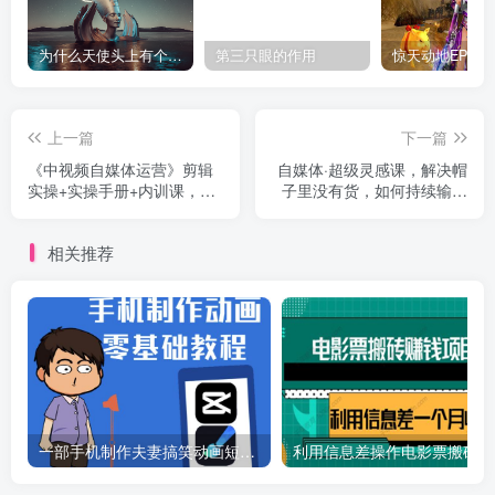
为什么天使头上有个圈？
第三只眼的作用
上一篇
下一篇
《中视频自媒体运营》剪辑
自媒体·超级灵感课，解决帽
实操+实操手册+内训课，从
子里没有货，如何持续输出
账号注册到赚钱全面讲解
的问题，实操教程
相关推荐
一部手机制作夫妻搞笑动画短视频教程，零基础也能快速上手
利