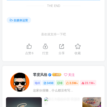
THE END
自媒体运营
喜欢就支持一下吧
点赞
6
打赏
分享
收藏
零度风格
关注
0
3498
0
3.5W+
23.1W+
这家伙很懒，什么都没有写...