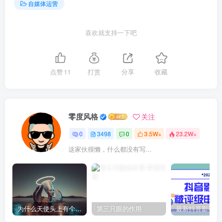
自媒体运营
喜欢就支持一下吧
点赞
11
打赏
分享
收藏
零度风格
关注
0
3498
0
3.5W+
23.2W+
这家伙很懒，什么都没有写...
为什么天使头上有个圈？
第三只眼的作用