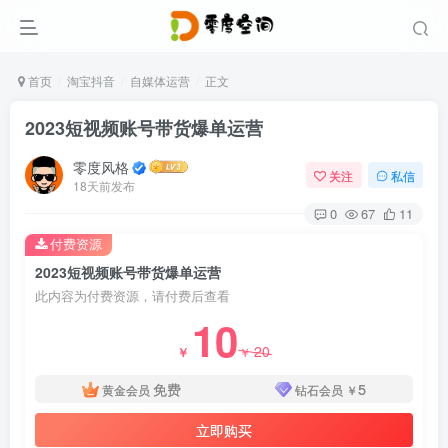
首页
淘宝抖音
自媒体运营
正文
2023短视频账号带货爆单运营
零度风格
关注
私信
18天前发布
0
67
11
付费资源
2023短视频账号带货爆单运营
此内容为付费资源，请付费后查看
10
20
￥
￥
免费
5
黄金会员
钻石会员
￥
立即购买