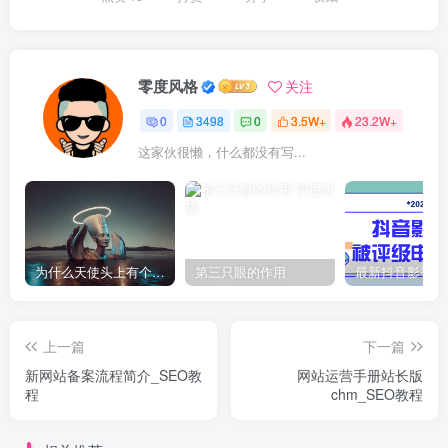
零度风格
关注
0
3498
0
3.5W+
23.2W+
这家伙很懒，什么都没有写...
为什么天使头上有个圈？
第三只眼的作用
上一篇
下一篇
新网站备案流程简介_SEO教
网站运营手册站长版
程
chm_SEO教程