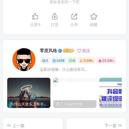
喜欢就支持一下吧
点赞
5
打赏
分享
收藏
零度风格
关注
0
3498
0
3.5W+
23.2W+
这家伙很懒，什么都没有写...
为什么天使头上有个圈？
第三只眼的作用
上一篇
下一篇