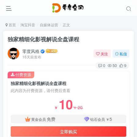
首页
淘宝抖音
自媒体运营
正文
独家精细化影视解说全盘课程
零度风格
关注
私信
16天前发布
0
50
9
付费资源
独家精细化影视解说全盘课程
此内容为付费资源，请付费后查看
10
20
￥
￥
免费
5
黄金会员
钻石会员
￥
立即购买