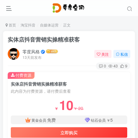
首页
淘宝抖音
自媒体运营
正文
实体店抖音营销实操精准获客
零度风格
关注
私信
13天前发布
0
43
9
付费资源
实体店抖音营销实操精准获客
此内容为付费资源，请付费后查看
10
20
￥
￥
免费
5
黄金会员
钻石会员
￥
立即购买