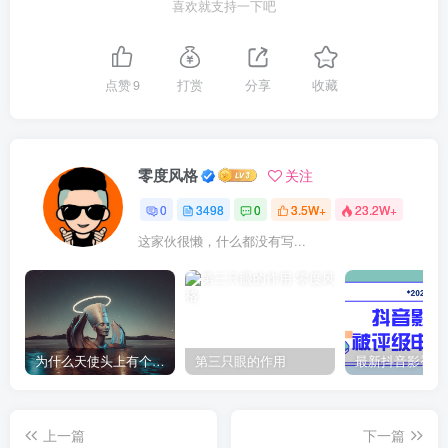
喜欢就支持一下吧
点赞
9
打赏
分享
收藏
零度风格
关注
0
3498
0
3.5W+
23.2W+
这家伙很懒，什么都没有写...
为什么天使头上有个圈？
第三只眼的作用
上一篇
下一篇