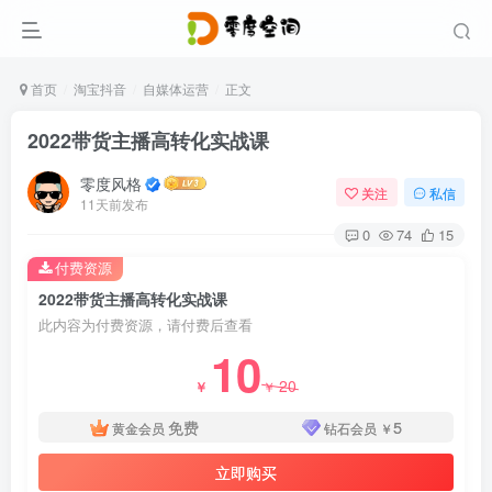
首页
淘宝抖音
自媒体运营
正文
2022带货主播高转化实战课
零度风格
关注
私信
11天前发布
0
74
15
付费资源
2022带货主播高转化实战课
此内容为付费资源，请付费后查看
10
20
￥
￥
免费
5
黄金会员
钻石会员
￥
立即购买