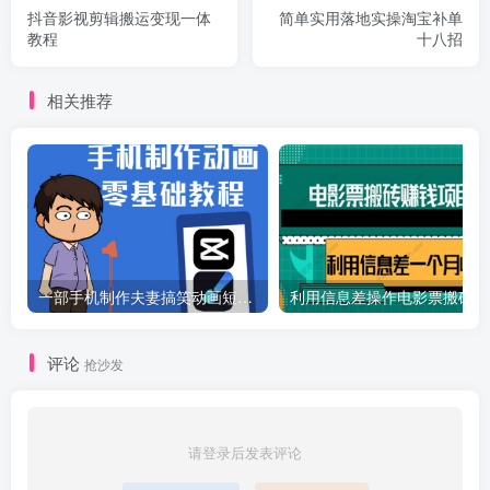
抖音影视剪辑搬运变现一体
简单实用落地实操淘宝补单
教程
十八招
相关推荐
一部手机制作夫妻搞笑动画短视频教程，零基础也能快速上手
利
评论
抢沙发
请登录后发表评论