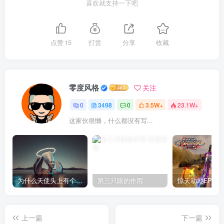
喜欢就支持一下吧
点赞
15
打赏
分享
收藏
零度风格
关注
0
3498
0
3.5W+
23.1W+
这家伙很懒，什么都没有写...
为什么天使头上有个圈？
第三只眼的作用
上一篇
下一篇