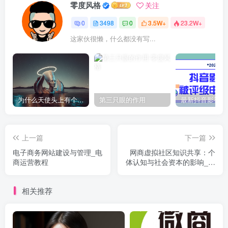
零度风格
关注
0
3498
0
3.5W+
23.2W+
这家伙很懒，什么都没有写...
为什么天使头上有个圈？
第三只眼的作用
上一篇
下一篇
电子商务网站建设与管理_电
网商虚拟社区知识共享：个
商运营教程
体认知与社会资本的影响_电
商运营教程
相关推荐