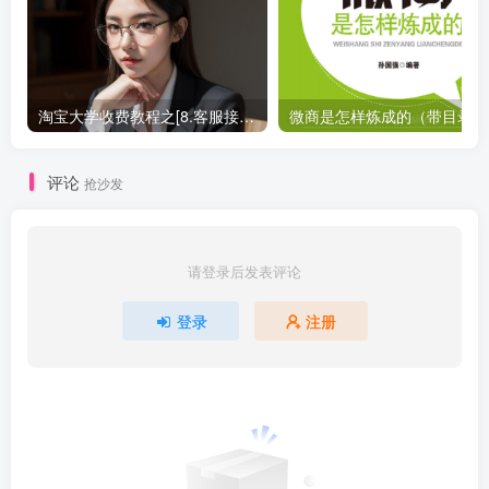
淘宝大学收费教程之[8.客服接待技巧]_电商运营教程
微
评论
抢沙发
请登录后发表评论
登录
注册