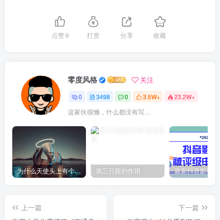
点赞
9
打赏
分享
收藏
零度风格
关注
0
3498
0
3.5W+
23.2W+
这家伙很懒，什么都没有写...
为什么天使头上有个圈？
第三只眼的作用
上一篇
下一篇