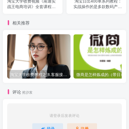
淘宝大学收费视频《南通实
淘宝日出400单系列教程：
战王电商培训》全套课程
实战操作的是多款数码产品
（共52节）【无加密版】_
（四课完整版、教程仅供参_
电商运营教程
电商运营教程
相关推荐
淘宝大学收费教程之[8.客服接待技巧]_电商运营教程
微
评论
抢沙发
请登录后发表评论
登录
注册