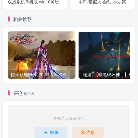
双虚拟机单机版 win10可玩
本库-带假人-自动回收-第三
主城-沙城捐献-GOM引擎
相关推荐
惊天动地EP8_2021_VBOX双虚拟机单机版 win10可玩
[端游] 【
评论
抢沙发
请登录后发表评论
登录
注册