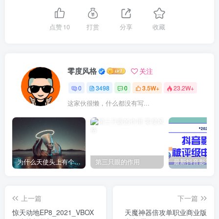
点赞
10
打赏
分享
收藏
零度风格
关注
0
3498
0
3.5W+
23.2W+
这家伙很懒，什么都没有写...
为什么天使头上有个圈？
第三只眼的作用
上一篇
下一篇
惊天动地EP8_2021_VBOX
天魔神器倍攻单职业商业版