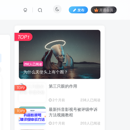
发布
开通会员
TOP1
292人已阅读
为什么天使头上有个圈？
第三只眼的作用
TOP2
2个月前
238人已阅读
最新抖音影视号被评级申诉
TOP3
方法视频教程
2个月前
203人已阅读