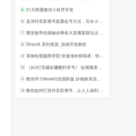
21天精通微信小程序开发
5
蓝深抖音影视号批量起号方法，完全小白带货变现，实操剪辑影视玩法（附软件）
6
蟹老板带你揭秘全网各大直播套路玩法 以及直播带货7大爆单玩法
7
DIrectX 系列资源_游戏开发教程
8
美御短视频商学院·快速涨粉剪辑课：快速突破涨粉1000的技巧，开启橱窗带货
9
《从0打造爆款赚翻抖音号》 短视频变现68个实操秘诀
10
教你学习tiktok抖音国际版 好物家具混剪【视频教程】
11
教你如何打造抖音影视号，让人人做到月入3万！（视频课程）
12