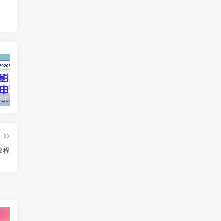
最新抖音影视号被评级申诉方法视频教程
惊天动地EP8_2021_VBOX双虚拟机单机版 win10可玩
孙悟空、猪悟能和沙悟净的真实身份
篇
教程