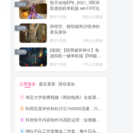
惊天动地EP8_2021_VBOX
TOP4
双虚拟机单机版 win10可玩
5个月前
202人已阅读
孙悟空、猪悟能和沙悟净的
TOP5
真实身份
2个月前
184人已阅读
[端游] 【暗黑破坏神Ⅲ】免
TOP6
虚拟机一键单机端【NS版
+PC版】
5个月前
173人已阅读
点赞最多
最近更新
猜你喜欢
淘宝大学收费视频《商刻电商》全套课程（共16节）_电商运营教程
1
利用百度评价轻松日引100000流量，只要你是执行力强的人，日赚1000元完全没问_网赚教程
2
抖音快手内容制作与高阶运营：短视频涨粉+变现实战训练营
3
绅白不白工作室撸金二件套：撸今日头条原创收益+小红书一单利润40块项目
4