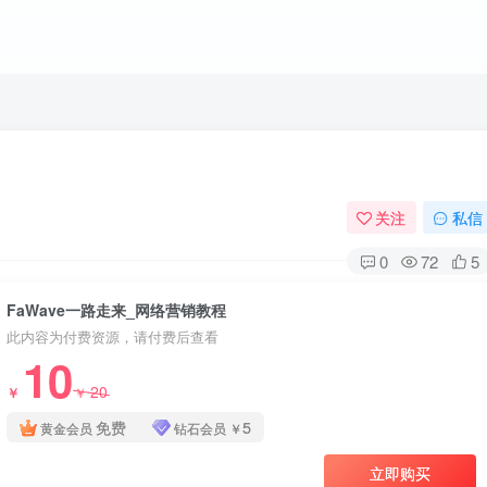
关注
私信
0
72
5
FaWave一路走来_网络营销教程
此内容为付费资源，请付费后查看
10
20
￥
￥
免费
5
黄金会员
钻石会员
￥
立即购买