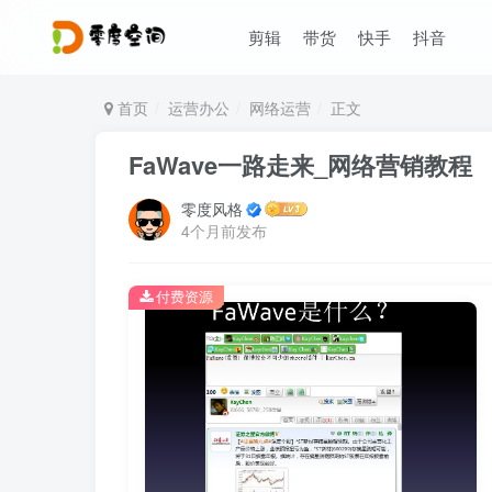
剪辑
带货
快手
抖音
首页
运营办公
网络运营
正文
FaWave一路走来_网络营销教程
零度风格
4个月前发布
付费资源