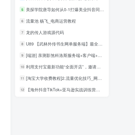
美探学院唐导如何从0-1打爆美业抖音同城号变现千万
5
流量池 杨飞_电商运营教程
6
龙的传人游戏源代码
7
U89 【武林外传书生网单服务端】最全端带本副本全补丁带任务与NPC+商城编辑器游戏客户端源码
8
[端游] 亲测影煞科洛斯服务端+客户端+GM添加工具+修改工具
9
利用支付宝最新功能“全面开店”，邀请店家入住日赚300无上限_网赚教程
10
[淘宝大学收费教程]2.流量优化技巧_网络营销教程
11
【海外抖音TikTok+亚马逊实战训练营】带着你赚取海外版抖音的金桶
12