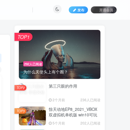
发布
开通会员
TOP1
292人已阅读
为什么天使头上有个圈？
第三只眼的作用
TOP2
2个月前
236人已阅读
惊天动地EP8_2021_VBOX
TOP3
双虚拟机单机版 win10可玩
5个月前
202人已阅读