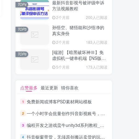
最新抖音影视号被评级申诉
TOP4
方法视频教程
2个月前
200人已阅读
孙悟空、猪悟能和沙悟净的
TOP5
真实身份
2个月前
183人已阅读
[端游] 【暗黑破坏神Ⅲ】免
TOP6
虚拟机一键单机端【NS版
+PC版】
5个月前
173人已阅读
点赞最多
最近更新
猜你喜欢
免费新闻或博客PSD素材网站模板
1
一个小时学会批量创作抖音影视账号，影视账号创作解析（附搬运模板）
2
编程开发之游戏蛮牛unity3d系列教程_游戏开发教程
3
抖音橱窗带货，无须原创搬运卖货的玩法实现躺赚 单号月入1000-2000元
4