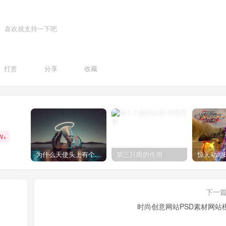
喜欢就支持一下吧
打赏
分享
收藏
W+
为什么天使头上有个圈？
第三只眼的作用
下一
时尚创意网站PSD素材网站