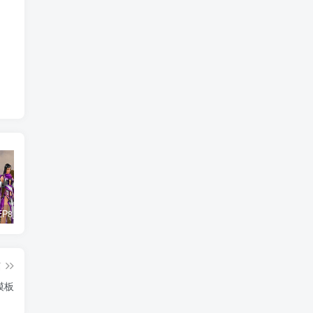
惊天动地EP8_2021_VBOX双虚拟机单机版 win10可玩
最新抖音影视号被评级申诉方法视频教程
孙悟空、猪悟能和沙悟净的真实身份
篇
模板