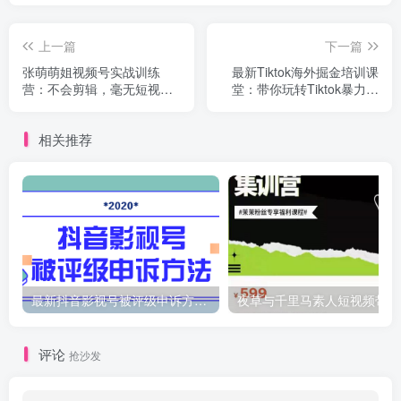
上一篇
下一篇
张萌萌姐视频号实战训练
最新Tiktok海外掘金培训课
营：不会剪辑，毫无短视频
堂：带你玩转Tiktok暴力涨
经验也能快速上手视频号
粉轻松变现
相关推荐
最新抖音影视号被评级申诉方法视频教程
夜
评论
抢沙发