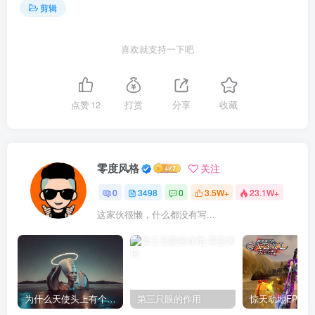
剪辑
喜欢就支持一下吧
点赞
12
打赏
分享
收藏
零度风格
关注
0
3498
0
3.5W+
23.1W+
这家伙很懒，什么都没有写...
为什么天使头上有个圈？
第三只眼的作用