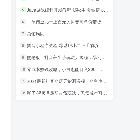
Java游戏编程开发教程 郑秋生 夏敏捷 pdf_游戏开发教程
5
一单佣金几十上百元的抖音高单价带货项目，核心套路月入几十万（共3节）
6
烦恼病院
7
抖音小程序教程-零基础小白上手的项目，当天做当天赚钱
8
蟹老板：抖音养生茶玩法大揭秘，暴利躺赚项目
9
零成本赚钱攻略，小白也能日入200+ 抖音项目大合集
10
2021最新抖音小店无货源课程，小白也能学会做抖店，轻松月入过万
11
影子·视频号最新带货玩法，无需成本可直接操作
12