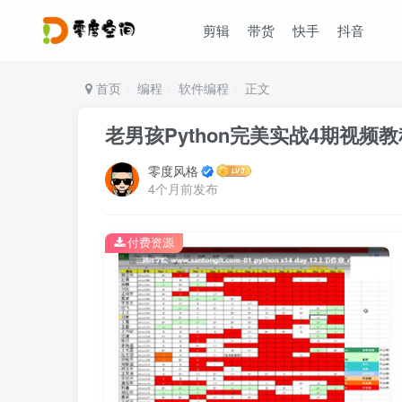
剪辑
带货
快手
抖音
首页
编程
软件编程
正文
老男孩Python完美实战4期视频教程
零度风格
4个月前发布
付费资源