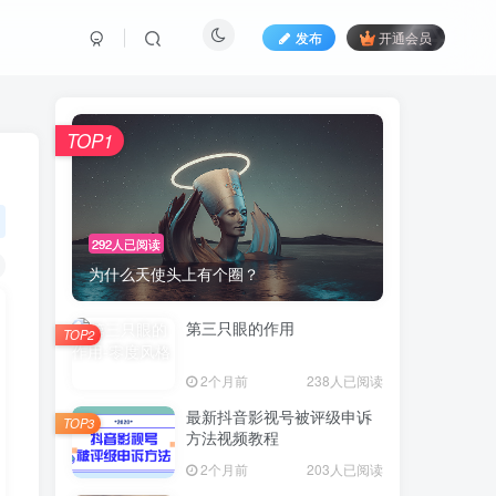
发布
开通会员
TOP1
292人已阅读
为什么天使头上有个圈？
第三只眼的作用
TOP2
2个月前
238人已阅读
最新抖音影视号被评级申诉
TOP3
方法视频教程
2个月前
203人已阅读