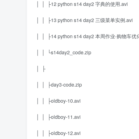
│ │ ├12 python s14 day2 字典的使用.avi
│ │ ├13 python s14 day2 三级菜单实例.avi
│ │ ├14 python s14 day2 本周作业-购物车优化
│ │ └s14day2_code.zip
│ ├
│ │ ├day3-code.zip
│ │ ├oldboy-10.avi
│ │ ├oldboy-11.avi
│ │ ├oldboy-12.avi