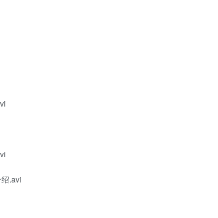
vi
vi
绍.avi