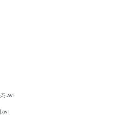
习.avi
avi