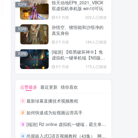
惊天动地EP8_2021_VBOX
TOP4
双虚拟机单机版 win10可玩
5个月前
202人已阅读
孙悟空、猪悟能和沙悟净的
TOP5
真实身份
2个月前
184人已阅读
[端游] 【暗黑破坏神Ⅲ】免
TOP6
虚拟机一键单机端【NS版
+PC版】
5个月前
173人已阅读
点赞最多
最近更新
猜你喜欢
最新绿幕直播技术视频教程
1
如何快速成为短视频运营高手
2
[端游] R2 online 虚拟机一键端，霸主单机版
3
尚观嵌入式C语言视频教程（43集）_网络营销教程
4