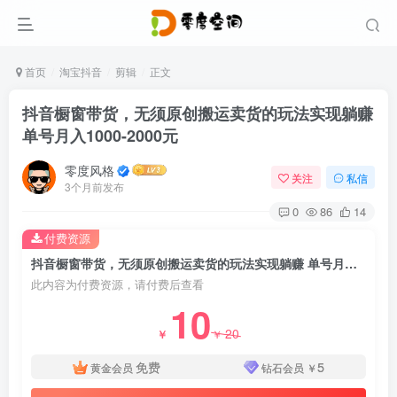
首页
淘宝抖音
剪辑
正文
抖音橱窗带货，无须原创搬运卖货的玩法实现躺赚
单号月入1000-2000元
零度风格
关注
私信
3个月前发布
0
86
14
付费资源
抖音橱窗带货，无须原创搬运卖货的玩法实现躺赚 单号月入1000-2000元
此内容为付费资源，请付费后查看
10
20
￥
￥
免费
5
黄金会员
钻石会员
￥