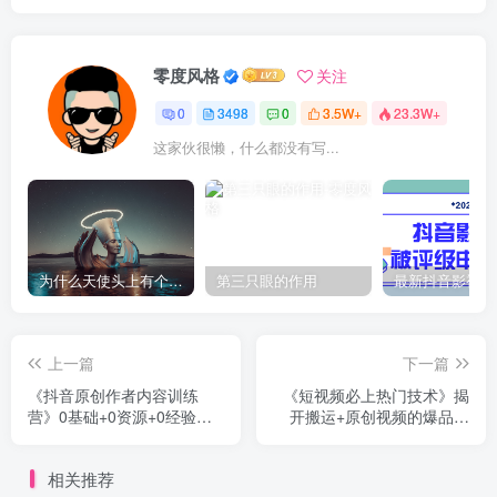
零度风格
关注
0
3498
0
3.5W+
23.3W+
这家伙很懒，什么都没有写...
为什么天使头上有个圈？
第三只眼的作用
上一篇
下一篇
《抖音原创作者内容训练
《短视频必上热门技术》揭
营》0基础+0资源+0经验，
开搬运+原创视频的爆品技
也能月入万元
巧，发一个热一个
相关推荐