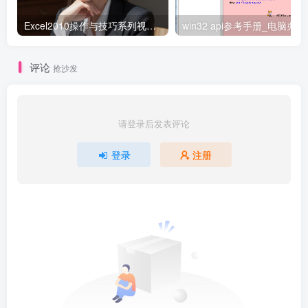
Excel2010操作与技巧系列视频27讲（微软MVP方洁影）_电脑办公教程
win3
评论
抢沙发
请登录后发表评论
登录
注册