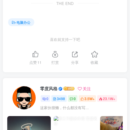
THE END
电脑办公
喜欢就支持一下吧
点赞
11
打赏
分享
收藏
零度风格
关注
0
3498
0
3.5W+
23.1W+
这家伙很懒，什么都没有写...