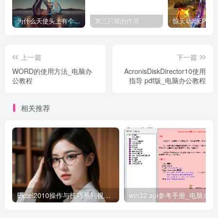
为什么天使头上有个圈？
第三只眼的作用
上一篇
下一篇
WORD的使用方法_电脑办
AcronisDiskDirector10使用
公教程
指导 pdf版_电脑办公教程
相关推荐
Excel2010操作与技巧系列视频27讲（微软MVP方洁影）_电脑办公教程
win3