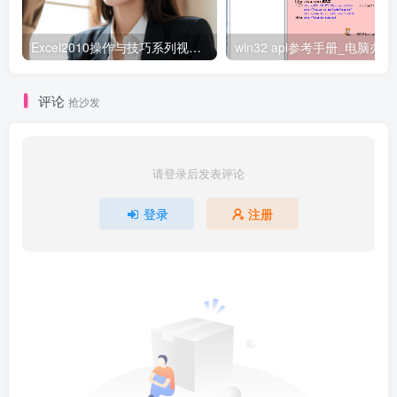
Excel2010操作与技巧系列视频27讲（微软MVP方洁影）_电脑办公教程
win3
评论
抢沙发
请登录后发表评论
登录
注册