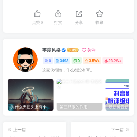
点赞
9
打赏
分享
收藏
零度风格
关注
0
3498
0
3.5W+
23.2W+
这家伙很懒，什么都没有写...
为什么天使头上有个圈？
第三只眼的作用
上一篇
下一篇