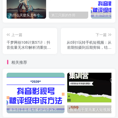
为什么天使头上有个圈？
第三只眼的作用
上一篇
下一篇
千梦网创108计第57计：抖
从0到1玩转手机短视频：从
音批量无水印解析消重技
前期拍摄到后期剪辑，结合
术，十分钟搬运1000+
实操案例，快速入门
相关推荐
最新抖音影视号被评级申诉方法视频教程
夜