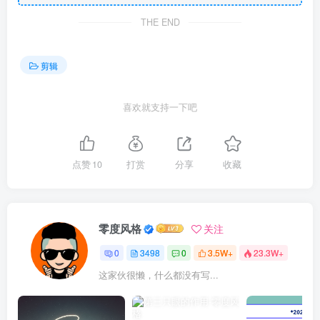
THE END
剪辑
喜欢就支持一下吧
点赞
10
打赏
分享
收藏
零度风格
关注
0
3498
0
3.5W+
23.3W+
这家伙很懒，什么都没有写...