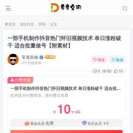
首页
淘宝抖音
剪辑
正文
一部手机制作抖音热门怀旧视频技术 单日涨粉破
千 适合批量做号【附素材】
零度风格
关注
私信
2个月前发布
0
62
10
付费资源
一部手机制作抖音热门怀旧视频技术 单日涨粉破千 适合批量做号【附素材】
此内容为付费资源，请付费后查看
10
20
￥
￥
免费
5
黄金会员
钻石会员
￥