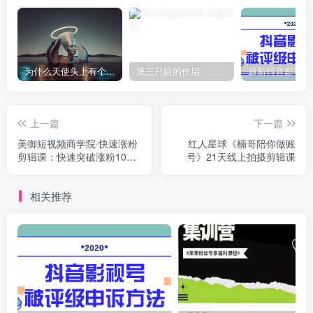
为什么天使头上有个圈？
第三只眼的作用
上一篇
下一篇
美御短视频商学院·快速涨粉
红人星球《楠哥陪你做账
剪辑课：快速突破涨粉1000
号》21天线上拍摄剪辑课
的技巧，开启橱窗带货
相关推荐