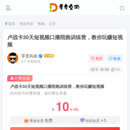
首页
淘宝抖音
剪辑
正文
卢战卡30天短视频口播陪跑训练营，教你玩赚短视
频
零度风格
关注
私信
2个月前发布
0
53
11
付费资源
卢战卡30天短视频口播陪跑训练营，教你玩赚短视频
此内容为付费资源，请付费后查看
10
20
￥
￥
免费
5
黄金会员
钻石会员
￥