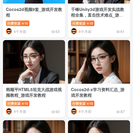
Cocos2d视频9套_游戏开发教
千锋Unity3d游戏开发实战教
程
程全集，直击技术难点_游戏
开发教程
付费资源
10
付费资源
10
￥
￥
4个月前
4个月前
63
61
韩顺平HTML5坦克大战游戏视
Cocos2d-x学习资料汇总_游
频教程_游戏开发教程
戏开发教程
付费资源
10
付费资源
10
￥
￥
4个月前
4个月前
60
87