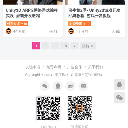
Unity3D ARPG网络游戏编程
蛮牛第2季- Unity2d游戏开发
实践_游戏开发教程
经典教程_游戏开发教程
付费资源
10
付费资源
10
￥
￥
4个月前
4个月前
51
68
1
2
…
18
跳转
友链申请
免责声明
广告合作
关于我们
Copyright © 2024 ·
零度风格
· 由
零度空间
强力驱动.
扫码加微信
扫码加QQ