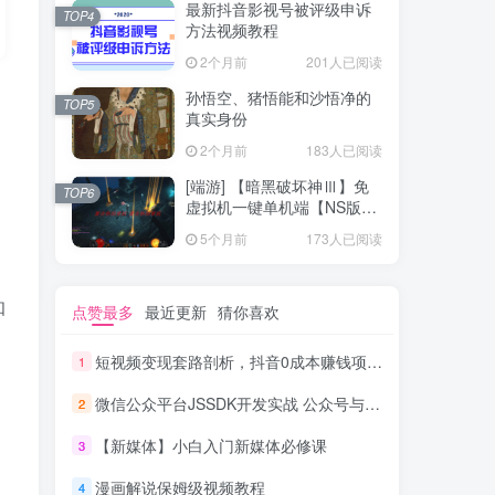
最新抖音影视号被评级申诉
TOP4
方法视频教程
2个月前
201人已阅读
孙悟空、猪悟能和沙悟净的
TOP5
真实身份
2个月前
183人已阅读
[端游] 【暗黑破坏神Ⅲ】免
TOP6
虚拟机一键单机端【NS版
+PC版】
5个月前
173人已阅读
知
点赞最多
最近更新
猜你喜欢
短视频变现套路剖析，抖音0成本赚钱项目玩法，日入500+独家揭秘（共2节视频）
1
微信公众平台JSSDK开发实战 公众号与HTML5混合模式揭秘_新媒体运营教程
2
【新媒体】小白入门新媒体必修课
3
漫画解说保姆级视频教程
4