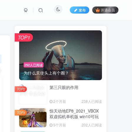
发布
开通会员
TOP1
292人已阅读
为什么天使头上有个圈？
第三只眼的作用
TOP2
2个月前
238人已阅读
惊天动地EP8_2021_VBOX
TOP3
双虚拟机单机版 win10可玩
5个月前
202人已阅读