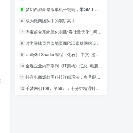
梦幻西游豪华版单机一键端，带GM工具，玩法丰富，功能齐全
5
成为微商团队中的演讲高手
6
淘宝前台系统优化实践“吞吐量优化”_网络营销教程
7
时尚登陆页面落地页面PSD素材网站设计
8
Unity3d Shader编程（化石） 中文_游戏开发教程
9
金蝶企业内部期刊《IT架构》汇总_电脑办公教程
10
抖音电商爆款黑科技详细玩法，多号裂变连怼玩法
11
的
千梦网创108计第59计：十分钟精通抖音作品封面组合教学
12