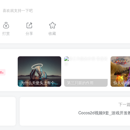
喜欢就支持一下吧
打赏
分享
收藏
W+
为什么天使头上有个圈？
第三只眼的作用
下一
Cocos2d视频9套_游戏开发