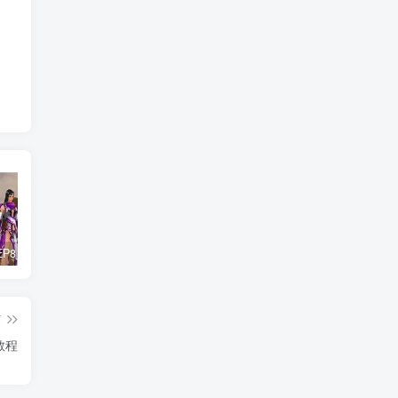
惊天动地EP8_2021_VBOX双虚拟机单机版 win10可玩
最新抖音影视号被评级申诉方法视频教程
孙悟空、猪悟能和沙悟净的真实身份
篇
教程