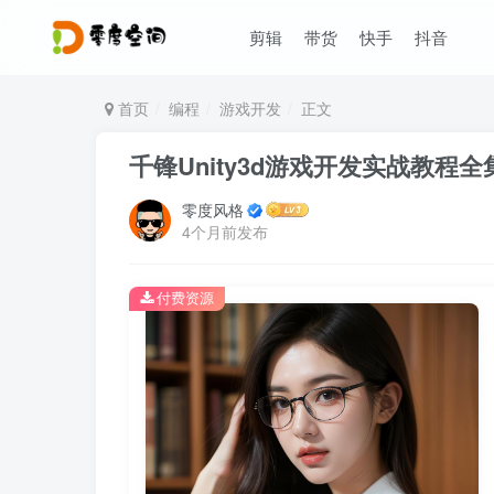
剪辑
带货
快手
抖音
首页
编程
游戏开发
正文
千锋Unity3d游戏开发实战教程
零度风格
4个月前发布
付费资源