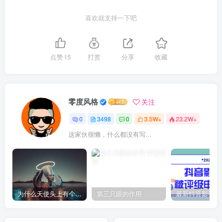
喜欢就支持一下吧
点赞
15
打赏
分享
收藏
零度风格
关注
0
3498
0
3.5W+
23.2W+
这家伙很懒，什么都没有写...
为什么天使头上有个圈？
第三只眼的作用