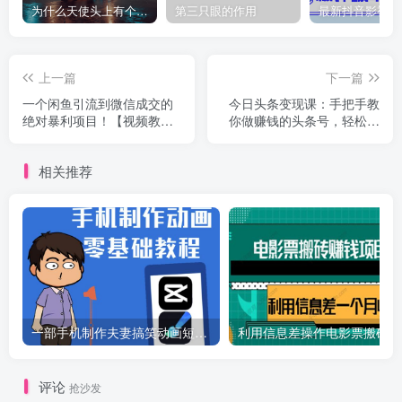
为什么天使头上有个圈？
第三只眼的作用
上一篇
下一篇
一个闲鱼引流到微信成交的
今日头条变现课：手把手教
绝对暴利项目！【视频教
你做赚钱的头条号，轻松月
程】
入过万
相关推荐
一部手机制作夫妻搞笑动画短视频教程，零基础也能快速上手
利
评论
抢沙发