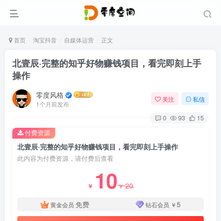
首页
淘宝抖音
自媒体运营
正文
北壹辰·完整的知乎好物赚钱项目，看完即刻上手
操作
零度风格
关注
私信
1个月前发布
0
93
15
付费资源
北壹辰·完整的知乎好物赚钱项目，看完即刻上手操作
此内容为付费资源，请付费后查看
10
20
￥
￥
免费
5
黄金会员
钻石会员
￥