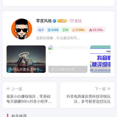
零度风格
关注
0
3498
0
3.5W+
23.2W+
这家伙很懒，什么都没有写...
为什么天使头上有个圈？
第三只眼的作用
上一篇
下一篇
最新小白赚钱项目，零基础
抖音电商爆款黑科技详细玩
每天躺赚500+抖音小程序实
法，多号裂变连怼玩法
战项目
相关推荐