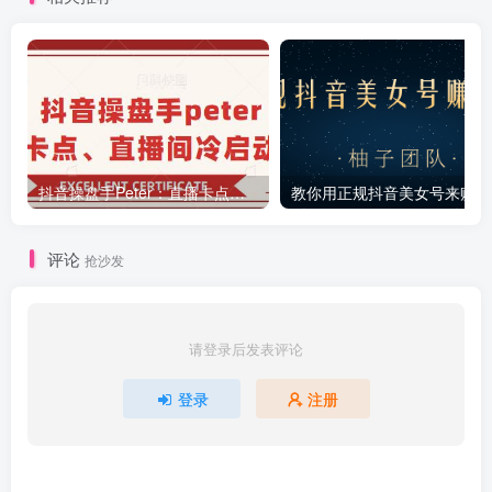
抖音操盘手Peter：直播卡点、直播间冷启动分享
教你
评论
抢沙发
请登录后发表评论
登录
注册