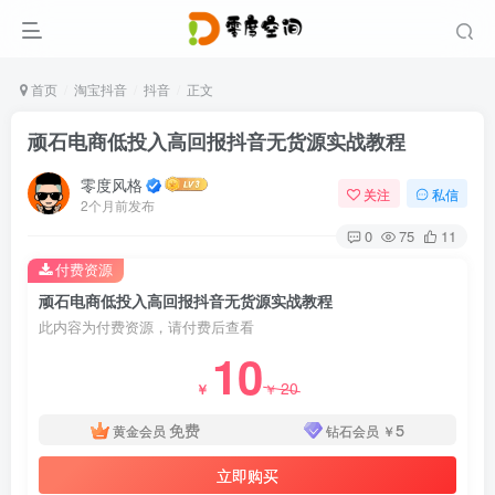
首页
淘宝抖音
抖音
正文
顽石电商低投入高回报抖音无货源实战教程
零度风格
关注
私信
2个月前发布
0
75
11
付费资源
顽石电商低投入高回报抖音无货源实战教程
此内容为付费资源，请付费后查看
10
20
￥
￥
免费
5
黄金会员
钻石会员
￥
立即购买